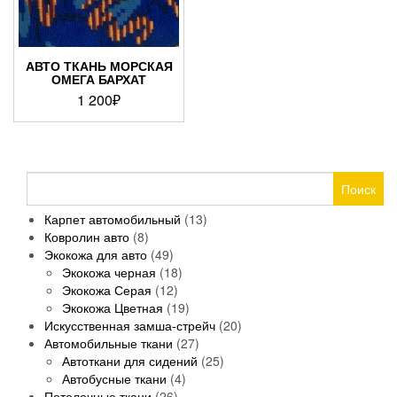
АВТО ТКАНЬ МОРСКАЯ
ОМЕГА БАРХАТ
1 200
₽
Найти:
1
Карпет автомобильный
13
8
3
Ковролин авто
8
p
4
p
Экокожа для авто
49
r
9
1
r
Экокожа черная
18
o
p
1
8
o
Экокожа Серая
12
d
r
2
p
1
d
Экокожа Цветная
19
u
o
p
r
9
u
2
Искусственная замша-стрейч
20
c
d
r
o
p
2
c
0
Автомобильные ткани
27
t
u
o
d
r
7
t
2
p
Автоткани для сидений
25
s
c
d
u
4
o
p
s
5
r
Автобусные ткани
4
t
u
2
c
p
d
r
p
o
Потолочные ткани
26