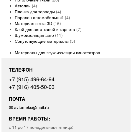
4
s
c
6
t
r
u
o
r
d
Автолин
4
p
t
p
s
4
o
c
d
o
u
Пленка для торпеды
4
r
s
r
p
d
t
u
4
d
c
Поролон автомобильный
4
o
o
1
r
u
s
c
p
u
t
Материал сетка 3D
16
d
d
6
o
c
t
r
c
s
7
Клей для автотканей и карпета
7
u
u
p
d
t
1
s
o
t
p
Шумоизоляция авто
11
c
c
r
u
s
1
d
s
5
r
Сопутствующие материалы
5
t
t
o
c
p
u
p
o
Материалы для звукоизоляции кинотеатров
s
s
d
t
r
c
r
d
u
s
o
t
o
u
c
d
s
d
c
ТЕЛЕФОН
t
u
u
t
s
c
c
s
+7 (915) 496-64-94
t
t
+7 (916) 405-50-03
s
s
ПОЧТА
avtomeks@mail.ru
ВРЕМЯ РАБОТЫ:
с 11 до 17 понедельник-пятница;